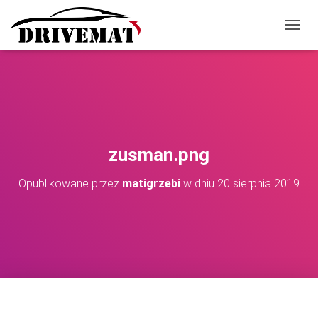
P
R
Z
E
Ł
Ą
C
Z
N
zusman.png
A
W
Opublikowane przez
matigrzebi
w dniu
20 sierpnia 2019
I
G
A
C
J
Ę