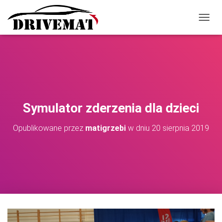
P
R
Z
E
Ł
Ą
C
Z
N
Symulator zderzenia dla dzieci
A
W
Opublikowane przez
matigrzebi
w dniu
20 sierpnia 2019
I
G
A
C
J
Ę