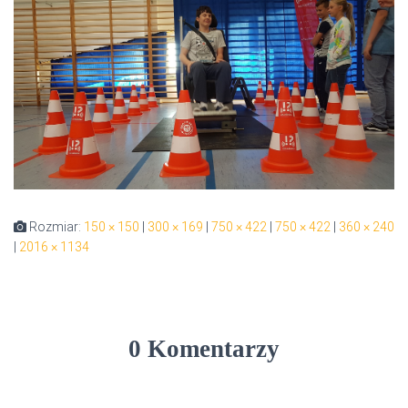
Rozmiar:
150 × 150
|
300 × 169
|
750 × 422
|
750 × 422
|
360 × 240
|
2016 × 1134
0 Komentarzy