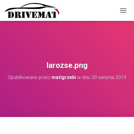
P
R
Z
E
Ł
Ą
C
Z
N
larozse.png
A
W
Opublikowane przez
matigrzebi
w dniu
20 sierpnia 2019
I
G
A
C
J
Ę